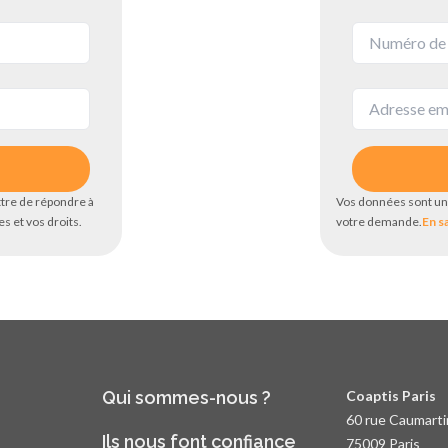
tre de répondre à
Vos données sont un
s et vos droits.
votre demande.
En s
Qui sommes-nous ?
Coaptis Paris
60 rue Caumarti
Ils nous font confiance
75009 Paris