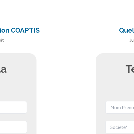
tion COAPTIS
Quel
it
Ju
la
T