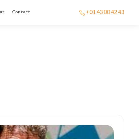
+01 43 00 42 43
nt
Contact