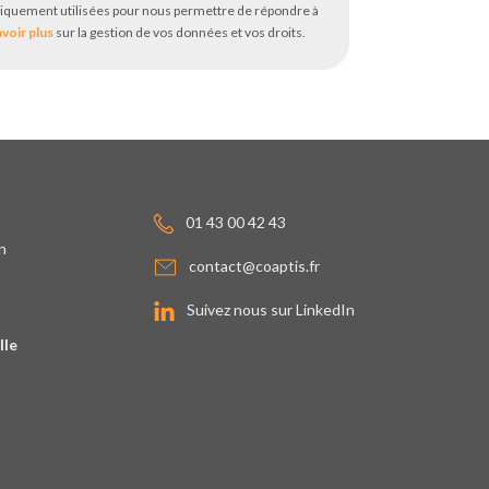
iquement utilisées pour nous permettre de répondre à
avoir plus
sur la gestion de vos données et vos droits.
01 43 00 42 43
n
contact@coaptis.fr
Suivez nous sur LinkedIn
lle