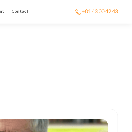
+01 43 00 42 43
nt
Contact