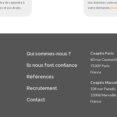
tre de répondre à
Vos données sont un
s et vos droits.
votre demande.
En s
Qui sommes-nous ?
Coaptis Paris
60 rue Caumarti
Ils nous font confiance
75009 Paris
France
Références
Coaptis Marsei
Recrutement
104 rue Paradis
13006 Marseille
Contact
France