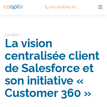
+01 43 00 42 43
5.11.2019
La vision
centralisée client
de Salesforce et
son initiative «
Customer 360 »