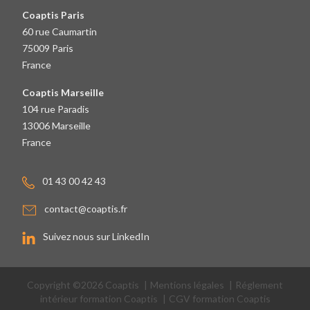
Coaptis Paris
60 rue Caumartin
75009 Paris
France
Coaptis Marseille
104 rue Paradis
13006 Marseille
France
01 43 00 42 43
contact@coaptis.fr
Suivez nous sur LinkedIn
Copyright ©2026 Coaptis
|
Mentions légales
|
Réglement
intérieur formation Coaptis
|
CGV formation Coaptis