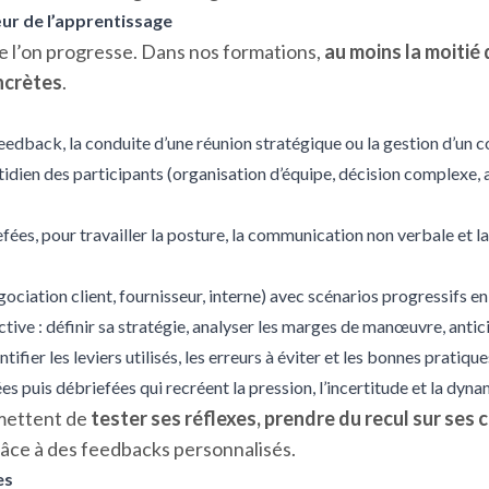
œur de l’apprentissage
e l’on progresse. Dans nos formations,
au moins la moitié
ncrètes
.
feedback, la conduite d’une réunion stratégique ou la gestion d’un co
otidien des participants (organisation d’équipe, décision complex
fées, pour travailler la posture, la communication non verbale et l
ociation client, fournisseur, interne) avec scénarios progressifs e
tive : définir sa stratégie, analyser les marges de manœuvre, antici
tifier les leviers utilisés, les erreurs à éviter et les bonnes pratiqu
s puis débriefées qui recréent la pression, l’incertitude et la dyna
mettent de
tester ses réflexes, prendre du recul sur ses
âce à des feedbacks personnalisés.
es