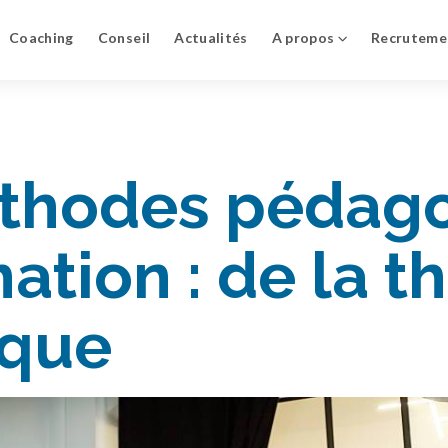
Coaching
Conseil
Actualités
A propos
Recruteme
thodes pédag
ation : de la t
ique