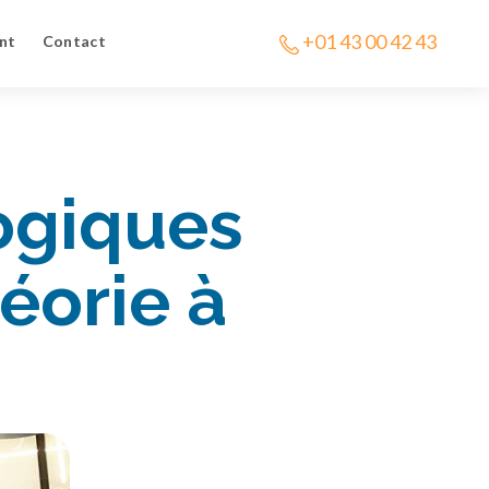
+01 43 00 42 43
nt
Contact
ogiques
héorie à