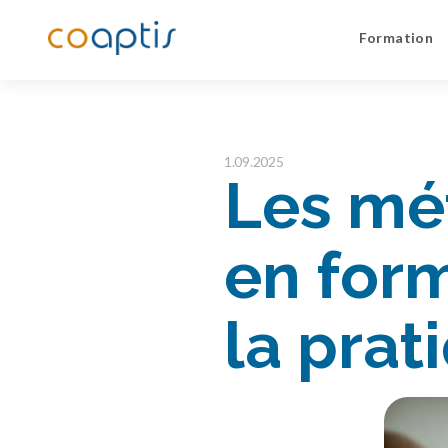
Formation
1.09.2025
Les mé
en form
la prat