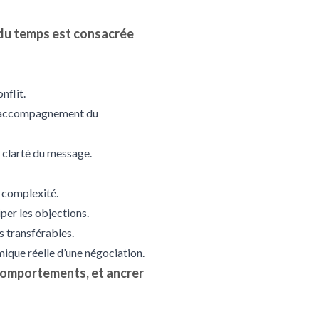
 du temps est consacrée
nflit.
e, accompagnement du
a clarté du message.
n complexité.
per les objections.
es transférables.
mique réelle d’une négociation.
 comportements, et ancrer