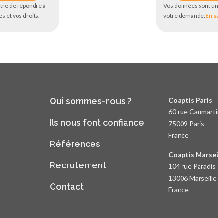
tre de répondre à
Vos données sont un
s et vos droits.
votre demande.
En s
Qui sommes-nous ?
Coaptis Paris
60 rue Caumarti
Ils nous font confiance
75009 Paris
France
Références
Coaptis Marsei
Recrutement
104 rue Paradis
13006 Marseille
Contact
France