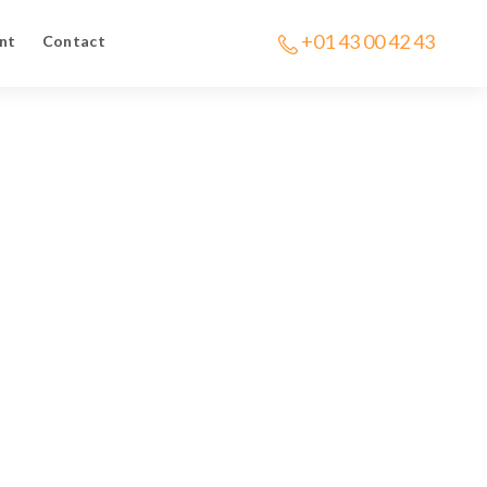
+01 43 00 42 43
nt
Contact