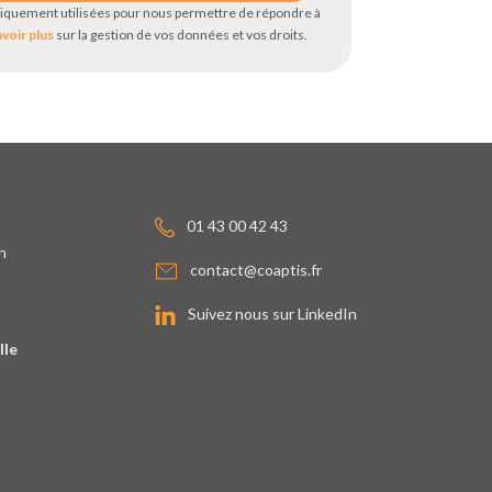
iquement utilisées pour nous permettre de répondre à
avoir plus
sur la gestion de vos données et vos droits.
01 43 00 42 43
n
contact@coaptis.fr
Suivez nous sur LinkedIn
lle